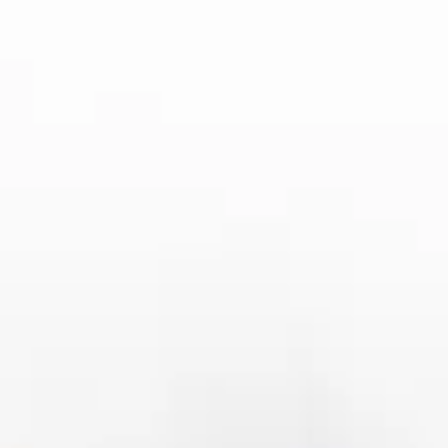
九体育还特别注重移动端用户的使用体验。平台的移动应用
支持多终端同步，用户可以在手机、平板等设备上随时随地
查看赛事动态、获取数据分析。这种便捷的移动体验为那些
频繁外出的体育迷提供了极大的便利。
此外，九体育在平台的互动性方面也进行了优化。通过赛事
直播、用户讨论区等功能，平台让用户不仅仅是信息的接受
者，更成为了一个活跃的参与者。用户不仅可以实时跟踪赛
事进展，还可以与其他用户进行互动，分享自己的观点和看
法。
总结：