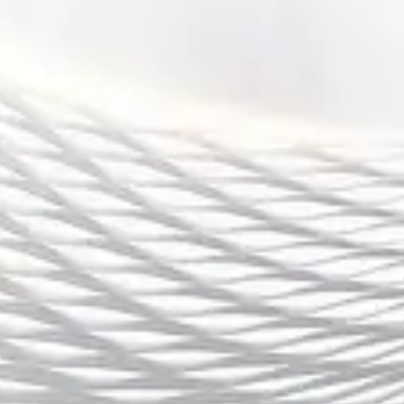
总体来看，九体育全景解读平台通过其强大的赛事信息覆
盖、多元化的功能设置以及深度的数据分析，成功地为全球
体育迷提供了一个全面且专业的体育资讯平台。无论是赛事
信息的精准性，还是分析内容的深度，九体育都展现了其在
体育信息平台领域的领先优势。
此外，平台对用户体验的重视也是其成功的重要因素之一。
从简洁的界面设计到高效的功能配置，再到智能推送系统，
九体育不断提升用户体验，吸引了大量体育爱好者的加入。
未来，随着平台内容的不断丰富和功能的进一步优化，九体