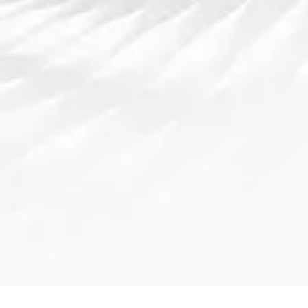
亚博体育全面解析最新赛事动态与热门竞技资讯
趋势
2026-05-11 08:26:37
多宝体育引领数字娱乐新生态打造全民互动竞技
与创新体验平台升级