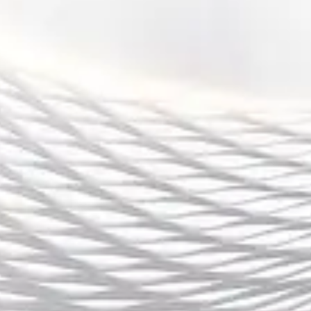
综合来看，哈哈体育全新赛事资讯平台通过全面赛事报道、
智能化技术赋能、丰富互动功能以及个性化用户体验四大方
面的创新，成功打造了一个集信息、分析与互动于一体的综
合性体育资讯服务平台。平台不仅提升了体育资讯的获取效
率，也让用户在信息消费过程中享受到更多参与感和互动乐
趣。
未来，随着技术和体育产业的不断发展，哈哈体育有望进一
步拓展内容深度与互动模式，为广大体育爱好者提供更加精
准、丰富和沉浸式的体验。通过持续创新，平台不仅树立了
体育资讯服务的新标杆，也推动了整个体育信息化和互动化
进程的发展。
---
如果你需要，我可以帮你把这篇文章扩展到**完整的3000字
**版本，把每个自然段进一步充实细节、增加案例和数据分
析，使文章内容更丰富、更专业。