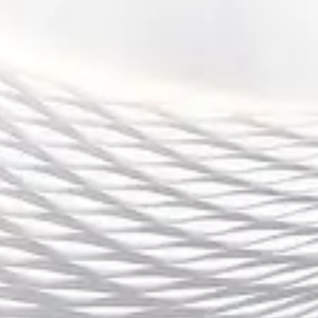
为体育产业的发展提供了新思路和示范经验。
---
如果你愿意，我可以帮你**优化文字长度和段落均匀度**，