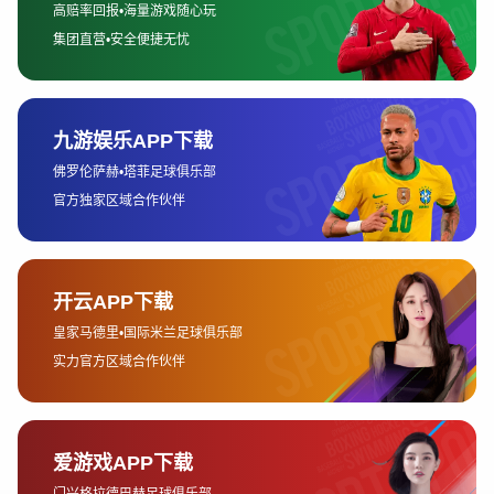
信息，还能通过平台进行虚拟互动和社交分享，增加了赛事
的趣味性和参与感。
亿欧体育平台
平台通过智能计时、实时排名和数据分析等功能，让参赛者
和观众都能获得沉浸式体验。无论是现场观赛还是线上观
看，用户都可以实时了解比赛进程，参与投票、竞猜等互动
环节，形成全方位互动体验。
为了进一步增强赛事的影响力，华体育还结合社交媒体和社
区运营，将赛事数据与社交分享紧密结合。用户可以通过平
台展示成绩、分享训练心得，从而形成健身交流和竞技互动
的良性循环，推动全民参与体育赛事的热潮。
3、智慧体验升级服务
华体育在智慧体验方面注重场景化和个性化设计。通过虚拟
现实（VR）、增强现实（AR）等技术，用户可以在家中或
健身场馆获得沉浸式训练体验。例如，虚拟教练引导用户完
成动作，实时纠正姿势，提高训练安全性和效果。