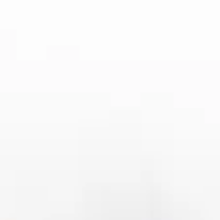
更多优质服务，如定制训练计划、专业教练指导、线下健身
场馆预约等。
此外，华体育通过社区建设和社交功能，将用户形成紧密的
运动社群。平台鼓励用户分享运动成果、参与挑战活动，形
成互助、互动和激励的氛围，为全民健身提供可持续发展的
动力，推动体育文化在社会中广泛传播。
总结：
总体来看，华体育以数字化赋能为基础，通过智慧赛事互
动、个性化智慧体验和多元生态服务的建设，全面引领了全
民健身的新潮流。平台不仅提升了运动参与的便利性和趣味
性，还通过技术创新和服务整合，提高了全民健身的科学性
和持续性。
未来，随着科技进步和用户需求的不断变化，华体育将持续
优化平台功能和服务内容，进一步完善智慧体育生态。通过
这种创新模式，华体育不仅推动了全民健康理念的普及，也