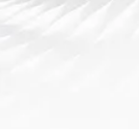
ks体育全新赛事体验引领球迷互动潮流打造激情
观赛新主场
2026-06-04 00:29:57
米兰体育全面解析最新赛季表现与未来发展趋势