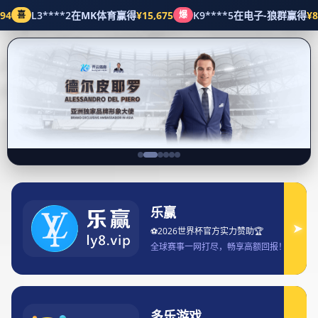
公司新闻
首页
公司新闻
华体育引领全民健身新潮流打造智慧赛事互动体验新生态服务平台
华体育引领全民健身新潮流打造智慧赛事互
动体验新生态服务平台
95
2026-05-27 15:23:35