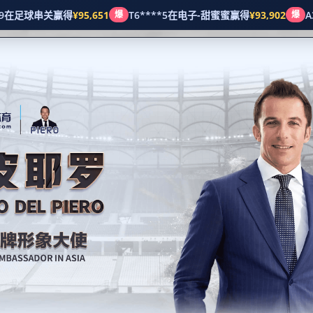
经典案例
公司新闻
公司服务
接洽亿欧体育平台
供应商
已认证
方案
ISO 9001:2008
公司新闻