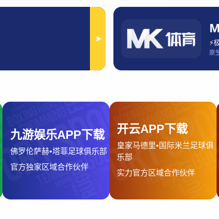
进全面升级，旨在通过科技创新、服务优化和社会参与，助
面升级，从产品创新、场馆建设、数字化服务以及社区互动
行业的发展潮流。通过升级优质体育设施、引入智能化管理
宣传，顺发体育不仅为大众提供了更便捷、安全、专业的运
将通过具体案例和数据分析，阐明顺发体育在助力全民健身
新风尚的战略布局和社会价值。
升体验
了一系列智能化、功能多样的体育器材和健身设备。无论是
实现了运动数据的实时监控，为用户提供更科学的训练方
大数据分析和用户反馈不断优化产品设计。例如，其新推出
标，自动调整运动强度，确保每次训练既安全又高效。
R虚拟运动、AI运动教练等创新元素融入到产品中，使健身