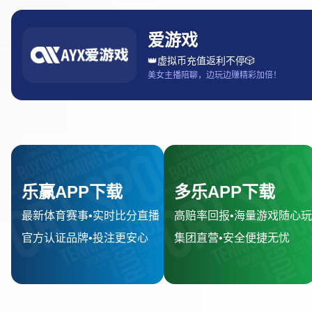
顺发体育作为国内领先的体育品牌，近年来不断推
力全民健身运动的新风尚。本文围绕顺发体育的全
四个方面进行详细阐述，全面展示其如何引领体育
系统、开展多样化运动活动以及加强全民健身意识
动体验，也推动了全民健康理念的深入普及。文章
方面的实际成效及未来发展方向，展现其打造运动
1、产品创新提
顺发体育在产品创新方面不断突破传统理念，推出
家用健身器械还是专业场馆设备，都通过科技手段
案。
在产品研发过程中，顺发体育注重用户体验，通过
的智能跑步机能够根据用户的心率、体重和运动目
此外，顺发体育还积极引入国际先进运动科技，将V