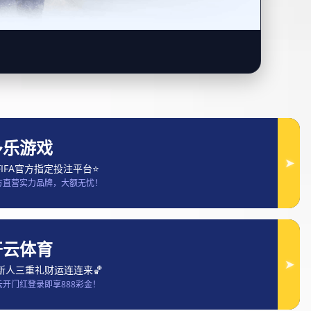
Search the blog...
导航