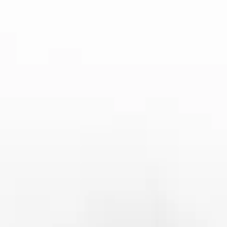
字化服务及社区互动四个方面的全面升级，形成了一个系统
从硬件设施、技术应用，还是从社区推广和社会参与来看，
事业迈向更高水平。
式，扩大覆盖范围，并进一步提升用户体验和参与度，从而
顺发体育不仅助力全民健康生活，也为社会注入积极向上的