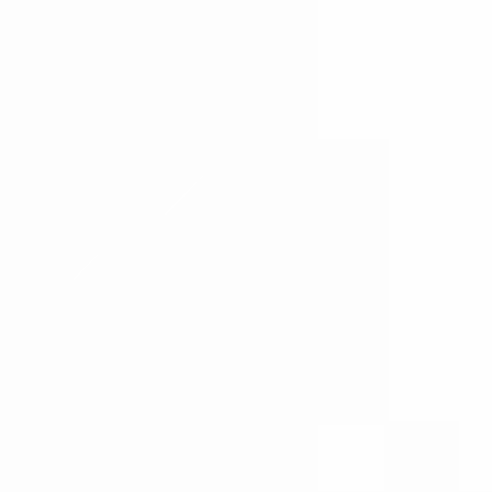
活动更加趣味化和互动化。这不仅提高了运动的参
亿欧体育
2、场馆建设优
顺发体育在场馆建设上同样进行全面升级，致力于
的体育场馆布局合理，功能分区科学，涵盖健身房
为了提升用户体验，顺发体育注重场馆环境优化。
统，为运动者创造健康舒适的运动氛围，同时满足
在布局规划上，顺发体育充分考虑城市居民的交通
点，实现了全民健身的广泛覆盖，让更多人能够便
3、数字化服务
顺发体育在数字化服务方面实现了全面升级，通过
化运动指导和健康监测服务。数字化平台不仅支持
案。