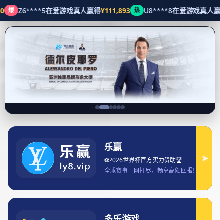
公司新闻
首页
公司新闻
以亚博体育为核心打造数字体育娱乐平台引领全球赛事互动体验升级
以亚博体育为核心打造数字体育娱乐平台引
领全球赛事互动体验升级
63
2026-06-22 22:32:13