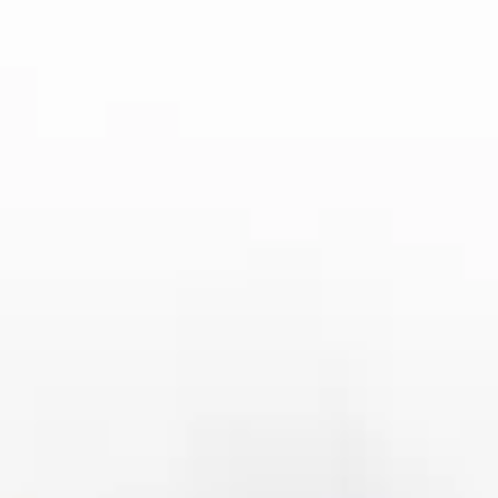
制不仅提升了内容生产效率，也推动了体育数字内容的商业
价值释放。
同时，全球用户社区的建设，使不同地区的体育爱好者能够
在同一平台上交流与互动。文化差异在体育语境下被弱化，
取而代之的是以赛事为核心的全球共同体验，这种生态融合
进一步扩大了平台的影响力与连接能力。
总结：