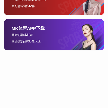
人工智能算法在用户行为分析中的应用，使平台能够根据不
同用户的兴趣偏好进行个性化内容推送。无论是赛事资讯、
视频内容还是互动功能，都能够实现精准匹配，从而提升整
体用户体验的深度与广度。
此外，预测分析与智能决策支持系统的引入，使平台在赛事
数据解读方面更具专业性。通过对历史数据与实时数据的融
合分析，系统能够生成趋势洞察，为用户提供更具参考价值
的内容呈现方式，进一步增强平台的智能化水平。
生态与全球协同
在全球化发展背景下，以亚博体育为核心的数字体育平台正
在构建跨区域、多语言、多文化的体育生态体系。通过整合
全球赛事资源与内容分发网络，平台实现了体育内容的全球
同步传播与共享。
在商业生态层面，平台通过与赛事机构、媒体平台以及技术
服务商的合作，构建起多方协同的产业链结构。这种协同机