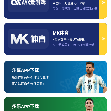
流畅的体验。这种基础设施能力，为后续的功能扩展与生态
融合提供了坚实支撑。
在系统设计层面，平台强调多终端协同与跨设备一致性体
验，无论是移动端、网页端还是智能电视端，都能实现统一
账号体系与无缝数据同步。这种一致性不仅提升了用户体
验，也增强了平台的用户粘性，使体育内容消费更加自由化
与场景化。
亿欧体育官方网站
此外，安全体系与数据保护机制也是架构的重要组成部分。
通过多层加密技术、风控系统以及隐私保护策略，平台能够
有效保障用户数据安全与系统稳定性。在数字体育娱乐快速
发展的环境下，这种安全能力成为平台长期发展的关键基
石。
赛事互动体验
在赛事互动体验方面，平台通过多维度交互设计打破传统观
看模式，使用户从“观看者”转变为“参与者”。实时数据可视