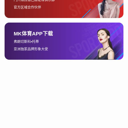
大比分领先的概率相对较低，比赛更集中于试探与消耗。
同时，历史数据也显示，若上半场出现进球，往往来自定位
球或快速反击，而非持续阵地战压制。
总结：