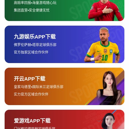
同时，中场配置的密度与覆盖范围，会影响攻防转换速度。
若一方中场拦截能力更强，上半场往往呈现“局部压制”的态
势。
三、球员影响因素
在世界杯决赛这种高强度比赛中，核心球员的状态对上半场
走势影响极大，尤其是中场组织者与锋线支点的发挥。
前场球员的跑动效率决定了压迫质量与反击速度，而后场出
球稳定性则影响球队能否有效摆脱高压逼抢。
此外，边路球员的一对一突破能力，往往能够在上半场打破
僵局的战术平衡，使比赛节奏出现突然变化。
四、历史数据规律
从历届世界杯决赛的统计来看，上半场进球分布通常低于下
半场，这与比赛谨慎开局策略密切相关。
多数球队在决赛中更倾向于稳固防守结构，因此上半场出现