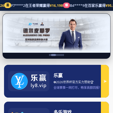
公司新闻
首页
公司新闻
世界杯决赛上半场足球推荐精准分析与赛前投注技巧指南策略解读与
数据参考
世界杯决赛上半场足球推荐精准分析与赛前
投注技巧指南策略解读与数据参考
62
2026-07-04 03:13:23