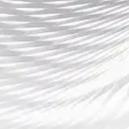
克罗地亚世界杯十六强遗憾出局不敌葡萄牙止步
八强门外赛后引发热议
Search the blog...
导航
发现亿欧体育