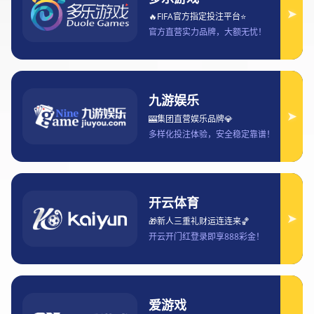
本场比赛围绕entity["sports_team","Napoli","Italian
football club"]独赢方向展开的深度分析，将从战术结构、
攻防表现、中场博弈以及比赛节奏四个维度进行全面拆解。
整体来看，entity["sports_team","Napoli","Italian
football club"]的胜负走势并非单一因素决定，而是由阵型
执行效率、前场压迫质量与防线稳定性共同塑造。本场对手
若无法在中场限制其推进节奏，那么比赛很可能被
entity["sports_team","Napoli","Italian football club"]
主导节奏并逐步扩大优势。反之，如果对手通过快速反击与
边路冲击撕开空间，比赛走势则可能出现波动。整体预期
中，entity["sports_team","Napoli","Italian football
club"]仍具备较高控场能力与进攻效率，其独赢逻辑主要建
立在持续压制与机会转化能力之上。本文将通过多层次结构
分析，深入解读双方潜在博弈点，并对最终胜负走势进行前
瞻性判断。
进攻体系解析
entity["sports_team","Napoli","Italian football club"]