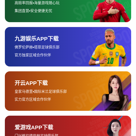
的防守体系以区域联动为基础，强调整体压缩空间与快速回
收阵型。但在面对速度型反击时，边路回防速度有时会成为
隐患。
中卫组合的协同能力将直接影响比赛稳定性，一旦出现站位
脱节，对手可能通过直塞球快速形成单刀机会，因此防线专
注度至关重要。
门将的出击判断与扑救稳定性同样关键，在高压比赛中，
entity["sports_team","Napoli","Italian football club"]
需要依赖最后一道防线来弥补整体压上后的空间风险。
中场控制关键
中场是entity["sports_team","Napoli","Italian football
club"]掌控比赛的核心区域，通过高频传导与短传配合不断
瓦解对手防守结构，确保控球优势转化为进攻机会。
在攻防转换阶段，中场球员的拦截与反抢效率决定比赛节
奏，一旦能够持续压制对手出球线路，