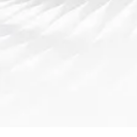
EVO视讯引领智能娱乐新趋势打造安全稳定高效
的线上娱乐体验
Search the blog...
导航
发现亿欧体育
经典案例
公司新闻