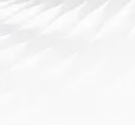
发现亿欧体育
经典案例
公司新闻
公司服务
接洽亿欧体育平台
导航
发现亿欧体育
经典案例
公司新闻
公司服务
接洽亿欧体育平台