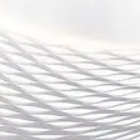
从阵容结构与战术适配性看德甲球队竞争力全景
分析新赛季走势预判
2026-01-10 21:58:30
英超争冠白热化赛程积分伤病与战术三线对比深
度解析走势前瞻
2026-01-19 16:08:39
Search the blog...