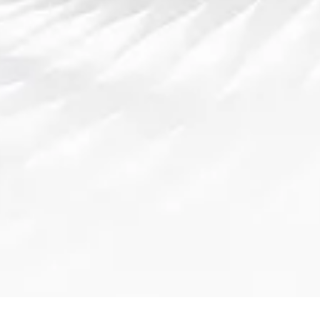
发现亿欧体育
经典案例
公司新闻
公司服务
接洽亿欧体育平台
网站地图
SiteMap
订阅我们的邮箱.
订阅邮箱以获取最新咨询和优惠哦!
Enter your E-mail