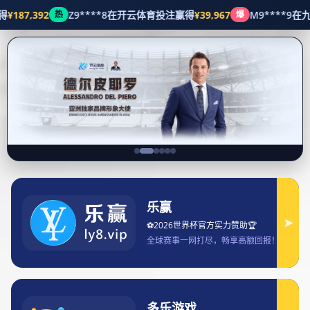
经典案例
首页
经典案例
新记体育引领全民健身热潮打造城市活力运动新生态与未来发展蓝图
新记体育引领全民健身热潮打造城市活力运
动新生态与未来发展蓝图
116
2026-05-13 07:46:20