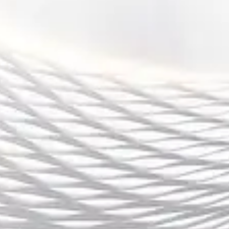
的焦点。意甲赛场上，球员与球迷之间的互动，也成为比赛
的一大亮点。正是这种历史积淀与文化底蕴，让意甲比赛在
全球范围内拥有了广泛的影响力。
亿欧体育官方网站
总结：
通过对意甲精彩赛事全程直播的分析，我们能够更深入地了
解比赛背后的战术博弈和技术细节。每场比赛都充满了战术
布局、实时调整、数据分析以及文化情感的交织，这些因素
共同构成了意甲比赛的独特魅力。战术的深度与细腻，数据
分析的精准与全面，使得每一场意甲比赛都不仅仅是球迷们
的娱乐，更是一次精神的享受。
同时，意甲赛事的文化与情感因素也深深吸引着全球的球
迷。它不仅代表了一个个足球俱乐部的荣耀，更是体现了一
个个城市、一个个球迷群体的情感寄托。每场比赛的精彩和