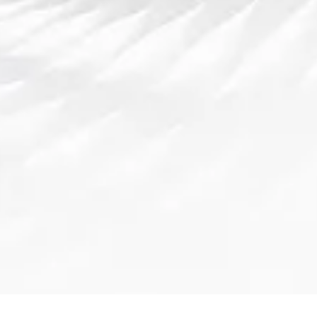
导航
发现亿欧体育
经典案例
公司新闻
公司服务
接洽亿欧体育平台
导航
发现亿欧体育
经典案例
公司新闻
公司服务
接洽亿欧体育平台