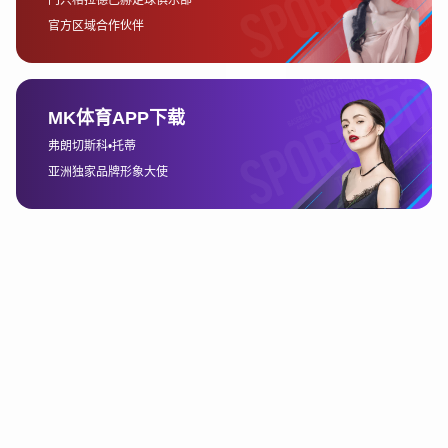
互动功能的加入，使得赛事回放不再是单向体验。球迷可以
在平台上发表评论，与世界各地的球迷共同讨论，还能参与
投票与话题互动。这种沉浸式的交流氛围，让赛事回放成为
连接球迷的重要桥梁。
同时，赛事回放入口还提供了丰富的赛事背景信息与数据支
持。观众在观看精彩瞬间的同时，可以查阅球员数据、战术
解析与历史战绩。这样一来，观赛不再只是感官享受，更是
一次知识与信息的全面获取。
4、文化传播的深远意义
欧洲国家杯不仅是一场体育竞技，更是一种文化的传播。赛
事回放入口的出现，使得足球的激情能够跨越地域与时间的
界限，被更多人所共享。即便是身处遥远地区的人们，也能
通过回放近距离感受赛事的震撼。
足球作为一种全球语言，赛事回放在传播过程中扮演着重要
角色。经典的比赛片段、传奇的球员瞬间，通过视频回放不
断被传播、解读与再创造。这种文化影响力，正是欧洲国家