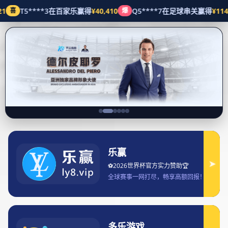
经典案例
首页
经典案例
欧洲国家杯精彩回放入口精彩赛事重温尽在掌握
欧洲国家杯精彩回放入口精彩赛事重温尽在
掌握
285
2025-09-22 19:56:53