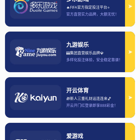
今日电竞赛场的精彩对决无疑为广大粉丝带来了一场场惊心
动魄的视觉盛宴。本文将以“今日电竞精彩对决最新比分盘点
各大战队胜负一览”为核心展开，详细解读不同赛区、不同项
目中的焦点战役。文章将从比分结果、战队表现、战术亮点
以及赛事影响四个方面进行深度剖析，让读者能够清晰掌握
各大战队的状态与竞争格局。通过对比分盘点，我们不仅能
够直观了解胜负情况，更能从比赛细节中看出战队的硬实力
与团队执行力。在战队表现环节，我们将重点分析那些表现
亮眼的明星选手，以及他们在关键时刻所展现的个人操作与
团队领导力。战术亮点的部分，将会揭示各大战队在不同地
图、不同对阵下所采取的独特策略，展现电竞比赛中智慧与
勇气的交锋。最后在赛事影响方面，我们将探讨这些比分与
胜负结果对后续赛程、排名乃至全球电竞格局所带来的深远
影响。整篇文章不仅是比分的直白记录，更是一份立体化的
电竞观察报告，帮助读者在回顾今日赛事的同时，提前洞察
未来的对抗趋势。
1、最新比分全面回顾