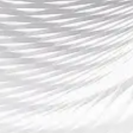
Search the blog...
导航
发现亿欧体育
经典案例
公司新闻
公司服务
接洽亿欧体育平台