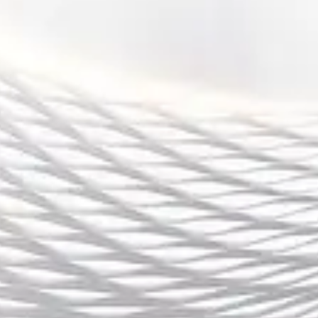
未来的赛程仍充满变数，今日的比分只是阶段性的缩影。通
过这些分析，我们能够更好地理解电竞世界的瞬息万变，也
能更精准地预测各大战队的走势。电竞的舞台从不缺乏惊喜
与悬念，而今日的精彩对决，正是这一精神最真实的体现。
德甲赛事在哪些平台可以观看全面指南及常见问
题解答
2025-09-29 16:09:48
如何购买KPL联赛VIP票以及获取更多赛场体验的
方法
2025-10-03 15:08:34