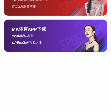
观赛不仅仅是坐在场馆里看比赛，更是一次全方位的体验。
赛场周边的美食资源，往往能让玩家在等待比赛开场或中场
休息时，补充能量、放松心情。许多大型赛事主办城市会结
合本地特色美食开设临时餐饮区，观众可以一边享用小吃，
一边与其他玩家交流。
除了美食，周边的购物与娱乐设施也是不可忽视的部分。赛
事场馆周边常设有电竞主题商店，售卖战队服饰、周边手办
和限定商品。粉丝们在观赛的同时，还能购买心仪的纪念
品，为这段旅程留下属于自己的独特记忆。
对于想要在观赛之外放松的观众，附近的影院、KTV、电竞
体验馆等娱乐场所也是绝佳选择。赛事往往在下午或晚上开
赛，观众可以利用白天的时间游玩和休闲，然后以最佳的精
神状态投入到热血的对局中。这样不仅丰富了行程，也让观
赛体验更趋完善。