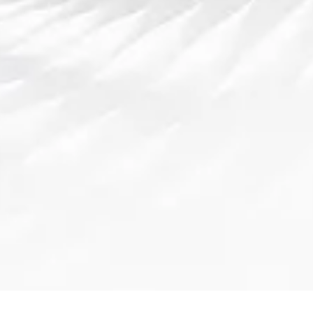
发现亿欧体育
经典案例
公司新闻
公司服务
接洽亿欧体育平台
导航
发现亿欧体育
经典案例
公司新闻
公司服务
接洽亿欧体育平台