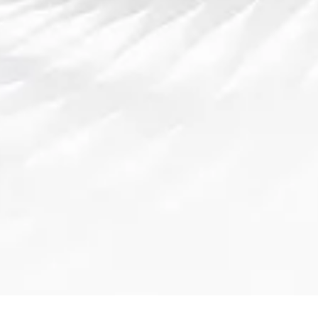
Search the blog...
导航
发现亿欧体育
经典案例
公司新闻
公司服务
接洽亿欧体育平台