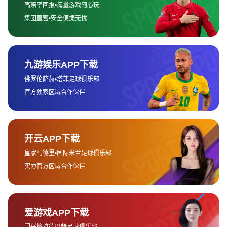
耳曼在开赛初期面临了阵容磨合的难题，尤其是在内马尔离
队后，球队在进攻端的配合出现了一些不稳定。然而，随着
姆巴佩的状态回升和新援逐渐融入球队，PSG逐渐找回了曾
经的统治力，尤其在对阵中下游球队时表现得异常强势。
马赛的开局表现非常稳定，主教练的战术体系得到了很好的
执行。球队的防守反击战术非常有效，尤其是在与直接竞争
对手的比赛中，马赛往往能够保持高度的防守集中度，并利
用对方的失误快速反击，取得重要的分数。
相比之下，里昂的赛季开局并不顺利。尽管球队的整体实力
不错，但在关键比赛中却屡屡失分，尤其是在客场的表现欠
佳。不过，随着赛季的推进，里昂逐渐找到了自己的节奏，
几场重要的胜利帮助他们重新回到了争冠行列。摩纳哥则是
表现最为不稳定的球队，虽然他们的进攻火力非常强大，但
防守端的不稳定导致他们在面对强队时屡屡失分，令他们的
争冠前景充满不确定性。
3、关键球员的状态与伤病问